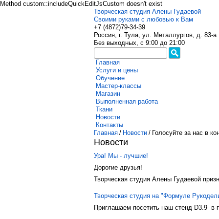
Method custom::includeQuickEditJsCustom doesn't exist
Творческая студия Алены Гудаевой
Своими руками с любовью к Вам
+7 (4872)
79-34-39
Россия, г. Тула, ул. Металлургов, д. 83-а
Без выходных, с 9:00 до 21:00
Главная
Услуги и цены
Обучение
Мастер-классы
Магазин
Выполненная работа
Ткани
Новости
Контакты
Главная
/
Новости
/
Голосуйте за нас в ко
Новости
Ура! Мы - лучшие!
Дорогие друзья!
Творческая студия Алены Гудаевой призн
Творческая студия на "Формуле Рукодели
Приглашаем посетить наш стенд D3.9 в п